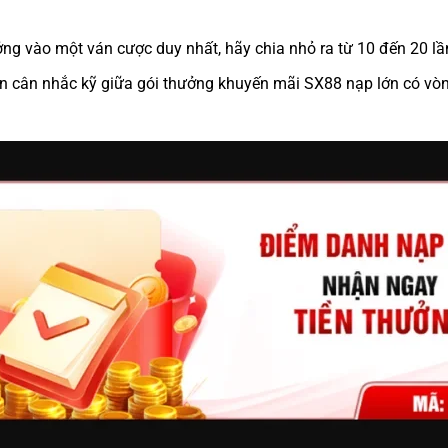
ởng vào một ván cược duy nhất, hãy chia nhỏ ra từ 10 đến 20 lầ
ên cân nhắc kỹ giữa gói thưởng khuyến mãi SX88 nạp lớn có vò