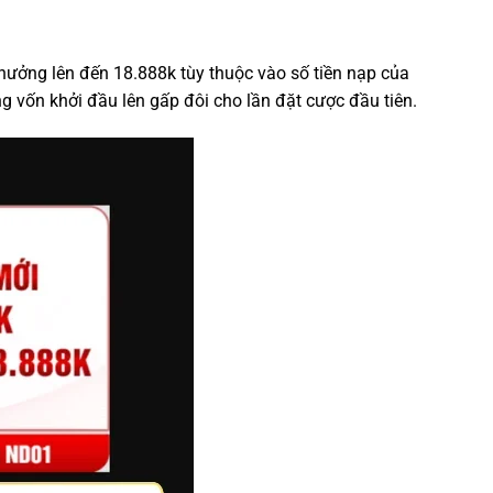
thưởng lên đến 18.888k tùy thuộc vào số tiền nạp của
g vốn khởi đầu lên gấp đôi cho lần đặt cược đầu tiên.