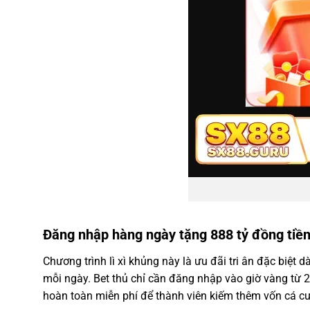
Đăng nhập hàng ngày tặng 888 tỷ đồng tiền 
Chương trình lì xì khủng này là ưu đãi tri ân đặc biệt
mỗi ngày. Bet thủ chỉ cần đăng nhập vào giờ vàng từ 2
hoàn toàn miễn phí để thành viên kiếm thêm vốn cá c