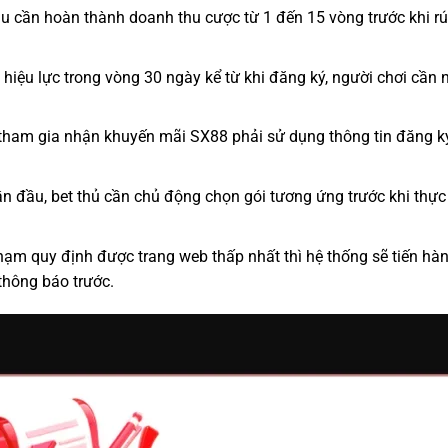
u cần hoàn thành doanh thu cược từ 1 đến 15 vòng trước khi rú
 hiệu lực trong vòng 30 ngày kể từ khi đăng ký, người chơi cần
n tham gia nhận khuyến mãi SX88 phải sử dụng thông tin đăng 
n đầu, bet thủ cần chủ động chọn gói tương ứng trước khi thực
phạm quy định được trang web thấp nhất thì hệ thống sẽ tiến hà
 thông báo trước.