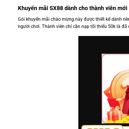
Khuyến mãi SX88 dành cho thành viên mới
Gói khuyến mãi chào mừng này được thiết kế dành riêng
người chơi. Thành viên chỉ cần nạp tối thiểu 50k là đ