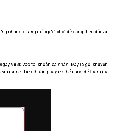
ừng nhóm rõ ràng để người chơi dễ dàng theo dõi và
 ngay 988k vào tài khoản cá nhân. Đây là gói khuyến
uy cập game. Tiền thưởng này có thể dùng để tham gia