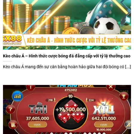
Kèo châu Á – Hình thức cược bóng đá đẳng cấp với tỷ lệ thưởng cao
Kèo châu Á mang đến sự cân bằng hoàn hảo giữa hai đội bóng có [...]