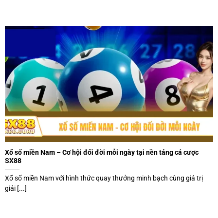
Xổ số miền Nam – Cơ hội đổi đời mỗi ngày tại nền tảng cá cược
SX88
Xổ số miền Nam với hình thức quay thưởng minh bạch cùng giá trị
giải [...]