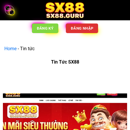
ĐĂNG KÝ
ĐĂNG NHẬP
Home
-
Tin tức
Tin Tức SX88