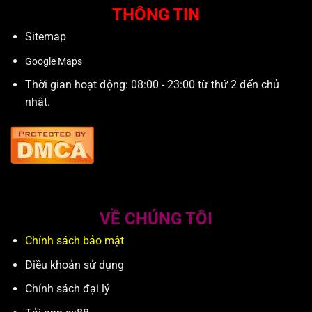
THÔNG TIN
Sitemap
Google Maps
Thời gian hoạt động: 08:00 - 23:00 từ thứ 2 đến chủ
nhật.
VỀ CHÚNG TÔI
Chính sách bảo mật
Điều khoản sử dụng
Chính sách đại lý