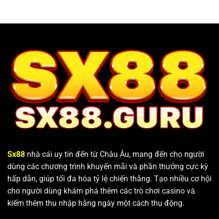
Sx88
nhà cái uy tín đến từ Châu Âu, mang đến cho người
dùng các chương trình khuyến mãi và phần thưởng cực kỳ
hấp dẫn, giúp tối đa hóa tỷ lệ chiến thắng. Tạo nhiều cơ hội
cho người dùng khám phá thêm các trò chơi casino và
kiếm thêm thu nhập hằng ngày một cách thụ động.