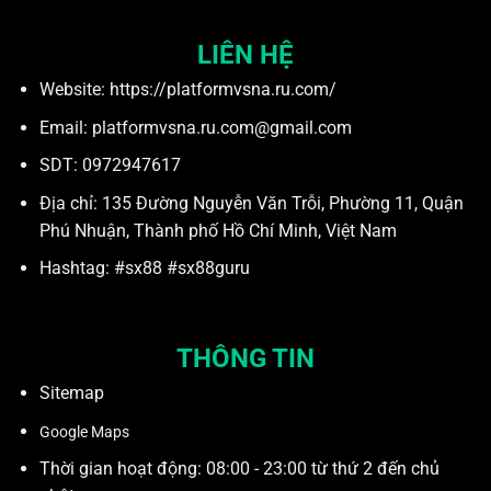
LIÊN HỆ
Website: https://platformvsna.ru.com/
Email:
platformvsna.ru.com@gmail.com
SDT: 0972947617
Địa chỉ: 135 Đường Nguyễn Văn Trỗi, Phường 11, Quận
Phú Nhuận, Thành phố Hồ Chí Minh, Việt Nam
Hashtag: #sx88 #sx88guru
THÔNG TIN
Sitemap
Google Maps
Thời gian hoạt động: 08:00 - 23:00 từ thứ 2 đến chủ