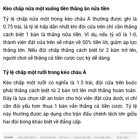
Kèo chấp nửa một xuống tiền thắng ăn nửa tiền
Tỷ lệ chấp nửa một trong kèo châu Á thường được ghi là
0.75 trái, là tỷ lệ hấp dẫn nhất khi đội cửa trên chỉ cần thắng
cách biệt 1 bàn là thắng nửa tiền. Ví dụ, nếu tỷ số là 1-0,
thành viên đặt cửa trên sẽ nhận về 50% tiền lời, giảm áp lực
thắng lớn. Nếu đội chấp thắng cách biệt từ 2 bàn trở lên,
người chơi sẽ thắng cả tiền cược cực kỳ dễ dàng.
Tỷ lệ chấp một rưỡi trong kèo châu Á
Kèo chấp một rưỡi có nghĩa là 1.5 trái, đội cửa trên buộc
phải thắng cách biệt từ 2 bàn trở lên mới thắng hoàn toàn.
Đây là lựa chọn rất an toàn cho hội viên đặt cửa dưới, vì chỉ
cần đội yếu hơn thua 1 bàn vẫn thắng cả tiền cược. Tỷ lệ
này thường được áp dụng cho trận đấu chênh lệch lớn giữa
hai đội bóng khác biệt về đẳng cấp.