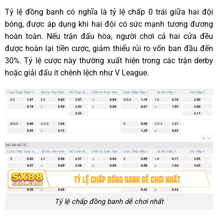
Tỷ lệ đồng banh có nghĩa là tỷ lệ chấp 0 trái giữa hai đội
bóng, được áp dụng khi hai đội có sức mạnh tương đương
hoàn toàn. Nếu trận đấu hòa, người chơi cả hai cửa đều
được hoàn lại tiền cược, giảm thiểu rủi ro vốn ban đầu đến
30%. Tỷ lệ cược này thường xuất hiện trong các trận derby
hoặc giải đấu ít chênh lệch như V League.
Tỷ lệ chấp đồng banh dễ chơi nhất