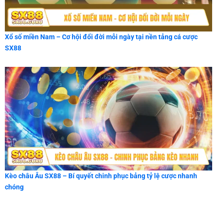
Xổ số miền Nam – Cơ hội đổi đời mỗi ngày tại nền tảng cá cược
SX88
Kèo châu Âu SX88 – Bí quyết chinh phục bảng tỷ lệ cược nhanh
chóng