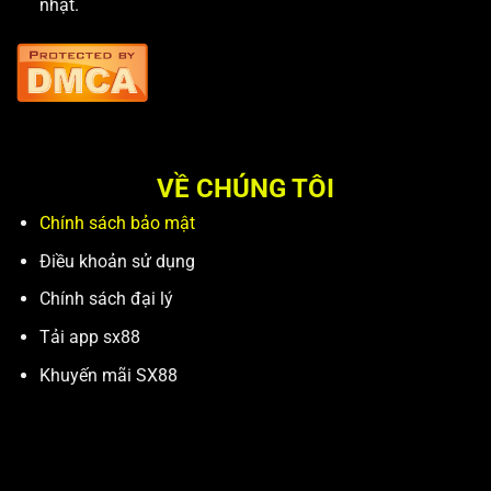
nhật.
VỀ CHÚNG TÔI
Chính sách bảo mật
Điều khoản sử dụng
Chính sách đại lý
Tải app sx88
Khuyến mãi SX88