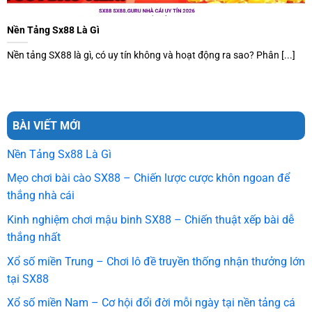
Nền Tảng Sx88 Là Gì
Nền tảng SX88 là gì, có uy tín không và hoạt động ra sao? Phân [...]
BÀI VIẾT MỚI
Nền Tảng Sx88 Là Gì
Mẹo chơi bài cào SX88 – Chiến lược cược khôn ngoan để
thắng nhà cái
Kinh nghiệm chơi mậu binh SX88 – Chiến thuật xếp bài dễ
thắng nhất
Xổ số miền Trung – Chơi lô đề truyền thống nhận thưởng lớn
tại SX88
Xổ số miền Nam – Cơ hội đổi đời mỗi ngày tại nền tảng cá