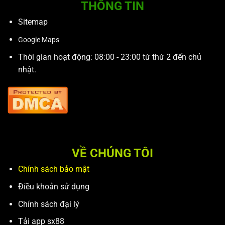
THÔNG TIN
Sitemap
Google Maps
Thời gian hoạt động: 08:00 - 23:00 từ thứ 2 đến chủ
nhật.
VỀ CHÚNG TÔI
Chính sách bảo mật
Điều khoản sử dụng
Chính sách đại lý
Tải app sx88