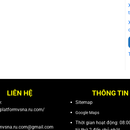
LIÊN HỆ
THÔNG TIN
:
Sitemap
/platformvsna.ru.com/
Google Maps
Thời gian hoạt động: 08:00
rmvsna.ru.com@gmail.com
từ thứ 2 đến chủ nhật.