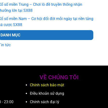
Xổ số miền Trung – Chơi lô đề truyền thống nhận
thưởng lớn tại SX88
Xổ số miền Nam – Cơ hội đổi đời mỗi ngày tại nền tảng
cá cược SX88
DANH MỤC
Tin tức
VỀ CHÚNG TÔI
Chính sách bảo mật
Điều khoản sử dụng
 - 23:00
Chính sách đại lý