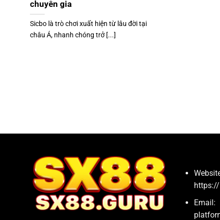
chuyên gia
Sicbo là trò chơi xuất hiện từ lâu đời tại
châu Á, nhanh chóng trở [...]
Website
https:/
Email:
platfo