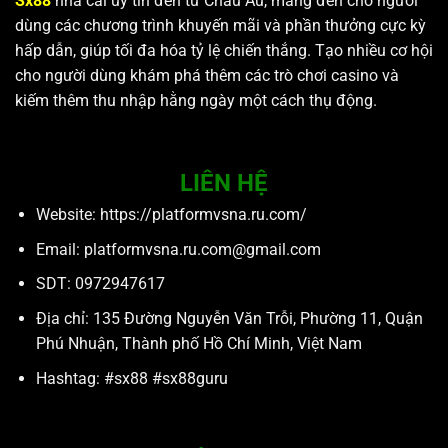
Sx88
nhà cái uy tín đến từ Châu Âu, mang đến cho người
dùng các chương trình khuyến mãi và phần thưởng cực kỳ
hấp dẫn, giúp tối đa hóa tỷ lệ chiến thắng. Tạo nhiều cơ hội
cho người dùng khám phá thêm các trò chơi casino và
kiếm thêm thu nhập hằng ngày một cách thụ động.
LIÊN HỆ
Website: https://platformvsna.ru.com/
Email:
platformvsna.ru.com@gmail.com
SDT: 0972947617
Địa chỉ: 135 Đường Nguyễn Văn Trỗi, Phường 11, Quận
Phú Nhuận, Thành phố Hồ Chí Minh, Việt Nam
Hashtag: #sx88 #sx88guru