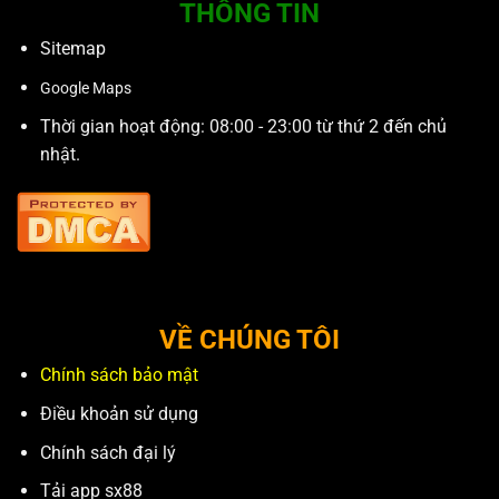
THÔNG TIN
Sitemap
Google Maps
Thời gian hoạt động: 08:00 - 23:00 từ thứ 2 đến chủ
nhật.
VỀ CHÚNG TÔI
Chính sách bảo mật
Điều khoản sử dụng
Chính sách đại lý
Tải app sx88