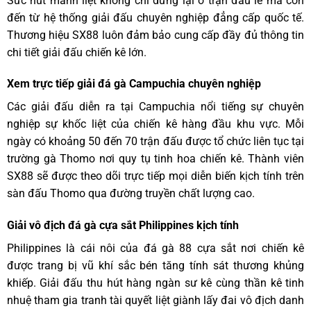
Sức hút mãnh liệt không chỉ dừng lại ở trận đấu lẻ mà còn
đến từ hệ thống giải đấu chuyên nghiệp đẳng cấp quốc tế.
Thương hiệu SX88 luôn đảm bảo cung cấp đầy đủ thông tin
chi tiết giải đấu chiến kê lớn.
Xem trực tiếp giải đá gà Campuchia chuyên nghiệp
Các giải đấu diễn ra tại Campuchia nổi tiếng sự chuyên
nghiệp sự khốc liệt của chiến kê hàng đầu khu vực. Mỗi
ngày có khoảng 50 đến 70 trận đấu được tổ chức liên tục tại
trường gà Thomo nơi quy tụ tinh hoa chiến kê. Thành viên
SX88 sẽ được theo dõi trực tiếp mọi diễn biến kịch tính trên
sàn đấu Thomo qua đường truyền chất lượng cao.
Giải vô địch đá gà cựa sắt Philippines kịch tính
Philippines là cái nôi của đá gà 88 cựa sắt nơi chiến kê
được trang bị vũ khí sắc bén tăng tính sát thương khủng
khiếp. Giải đấu thu hút hàng ngàn sư kê cùng thần kê tinh
nhuệ tham gia tranh tài quyết liệt giành lấy đai vô địch danh