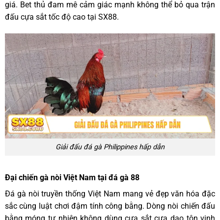
giá. Bet thủ đam mê cảm giác mạnh không thể bỏ qua trận
đấu cựa sắt tốc độ cao tại SX88.
Giải đấu đá gà Philippines hấp dẫn
Đại chiến gà nòi Việt Nam tại đá gà 88
Đá gà nòi truyền thống Việt Nam mang vẻ đẹp văn hóa đặc
sắc cùng luật chơi đậm tính công bằng. Dòng nòi chiến đấu
bằng móng tự nhiên không dùng cựa sắt cựa dao tôn vinh