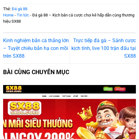
Thẻ:
Đá gà 88
Home
-
Tin tức
-
Đá gà 88 – Kịch bản cá cược chọi kê hấp dẫn cùng thương
hiệu SX88
Kinh nghiệm bắn cá thắng lớn
Trực tiếp đá gà – Sảnh cược
– Tuyệt chiêu bắn hạ con mồi
kịch tính, live 100 trận đấu tại
trên SX88
SX88
BÀI CÙNG CHUYÊN MỤC