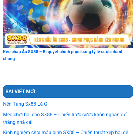
Kèo châu Âu SX88 – Bí quyết chinh phục bảng tỷ lệ cược nhanh
chóng
BÀI VIẾT MỚI
Nền Tảng Sx88 Là Gì
Mẹo chơi bài cào SX88 – Chiến lược cược khôn ngoan để
thắng nhà cái
Kinh nghiệm chơi mậu binh SX88 – Chiến thuật xếp bài dễ