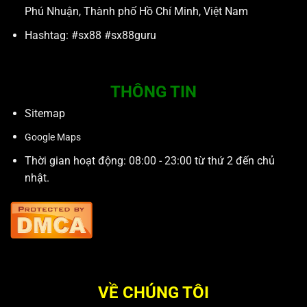
Phú Nhuận, Thành phố Hồ Chí Minh, Việt Nam
Hashtag: #sx88 #sx88guru
THÔNG TIN
Sitemap
Google Maps
Thời gian hoạt động: 08:00 - 23:00 từ thứ 2 đến chủ
nhật.
VỀ CHÚNG TÔI