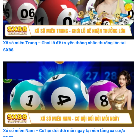
Xổ số miền Trung – Chơi lô đề truyền thống nhận thưởng lớn tại
SX88
Xổ số miền Nam – Cơ hội đổi đời mỗi ngày tại nền tảng cá cược