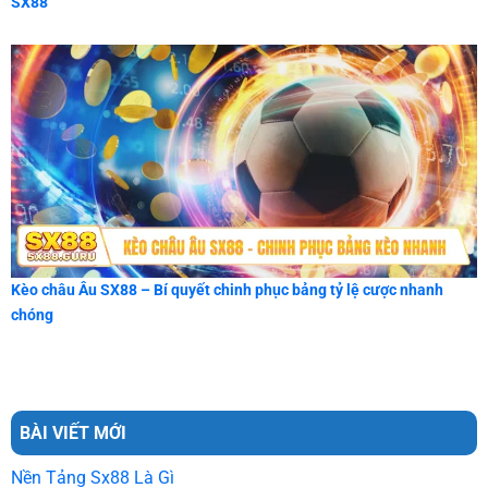
SX88
Kèo châu Âu SX88 – Bí quyết chinh phục bảng tỷ lệ cược nhanh
chóng
BÀI VIẾT MỚI
Nền Tảng Sx88 Là Gì