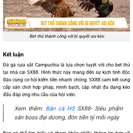
Bet thủ thành công với bí quyết soi kèo
Kết luận
Đá gà cựa sắt Campuchia là lựa chọn tuyệt vời cho bet thủ
tại nhà cái SX88. Hình thức này mang đến sự kịch tính độc
đáo cùng cơ hội kiếm tiền nhanh chóng. SX88 cam kết cung
cấp sân chơi hợp pháp, minh bạch, cập nhật đa dạng kèo
đấu đáp ứng nhu cầu của hội viên.
Xem thêm:
Bắn cá H5
SX88- Siêu phẩm
săn boss đại dương, đón tiền tỷ mỗi ngày