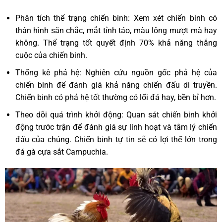
Phân tích thể trạng chiến binh: Xem xét chiến binh có
thân hình săn chắc, mắt tỉnh táo, màu lông mượt mà hay
không. Thể trạng tốt quyết định 70% khả năng thắng
cuộc của chiến binh.
Thống kê phả hệ: Nghiên cứu nguồn gốc phả hệ của
chiến binh để đánh giá khả năng chiến đấu di truyền.
Chiến binh có phả hệ tốt thường có lối đá hay, bền bỉ hơn.
Theo dõi quá trình khởi động: Quan sát chiến binh khởi
động trước trận để đánh giá sự linh hoạt và tâm lý chiến
đấu của chúng. Chiến binh tự tin sẽ có lợi thế lớn trong
đá gà cựa sắt Campuchia.