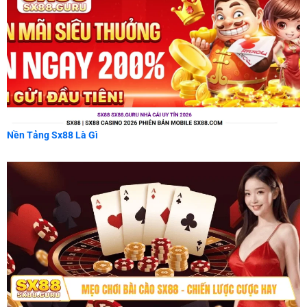
Nền Tảng Sx88 Là Gì