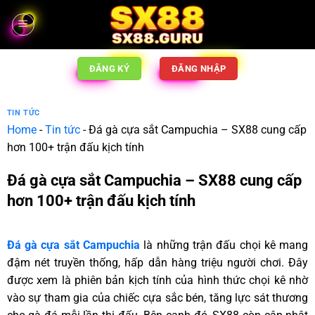
ĐĂNG KÝ
ĐĂNG NHẬP
TIN TỨC
Home
-
Tin tức
-
Đá gà cựa sắt Campuchia – SX88 cung cấp
hơn 100+ trận đấu kịch tính
Đá gà cựa sắt Campuchia – SX88 cung cấp
hơn 100+ trận đấu kịch tính
Đá gà cựa sắt Campuchia
là những trận đấu chọi kê mang
đậm nét truyền thống, hấp dẫn hàng triệu người chơi. Đây
được xem là phiên bản kịch tính của hình thức chọi kê nhờ
vào sự tham gia của chiếc cựa sắc bén, tăng lực sát thương