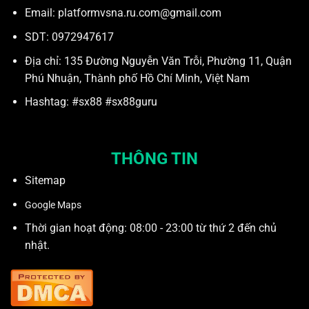
Email:
platformvsna.ru.com@gmail.com
SDT: 0972947617
Địa chỉ: 135 Đường Nguyễn Văn Trỗi, Phường 11, Quận
Phú Nhuận, Thành phố Hồ Chí Minh, Việt Nam
Hashtag: #sx88 #sx88guru
THÔNG TIN
Sitemap
Google Maps
Thời gian hoạt động: 08:00 - 23:00 từ thứ 2 đến chủ
nhật.